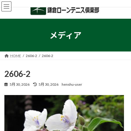
コ
ナ
ン
ビ
テ
ゲ
ン
ー
ツ
シ
へ
ョ
メディア
ス
ン
キ
に
ッ
移
プ
動
HOME
2606-2
2606-2
2606-2
最
5月 30, 2026
5月 30, 2026
henshu-user
終
更
新
日
時
: