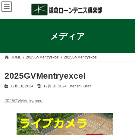
コ
ナ
ン
ビ
テ
ゲ
ン
ー
ツ
シ
へ
ョ
メディア
ス
ン
キ
に
ッ
移
プ
動
HOME
2025GVMentryexcel
2025GVMentryexcel
2025GVMentryexcel
最
12月 18, 2024
12月 18, 2024
henshu-user
終
更
2025GVMentryexcel
新
日
時
: