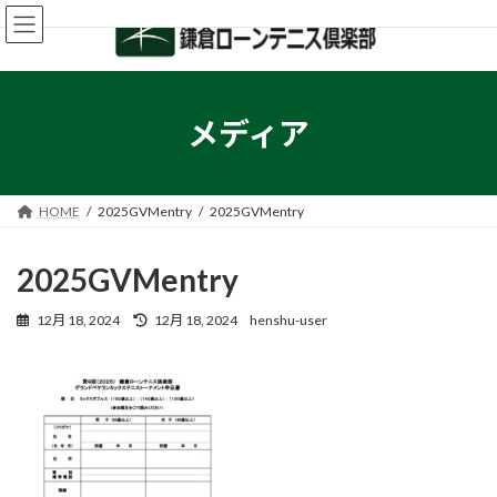
コ
ナ
ン
ビ
テ
ゲ
ン
ー
ツ
シ
へ
ョ
メディア
ス
ン
キ
に
ッ
移
プ
動
HOME
2025GVMentry
2025GVMentry
2025GVMentry
最
12月 18, 2024
12月 18, 2024
henshu-user
終
更
新
日
時
: