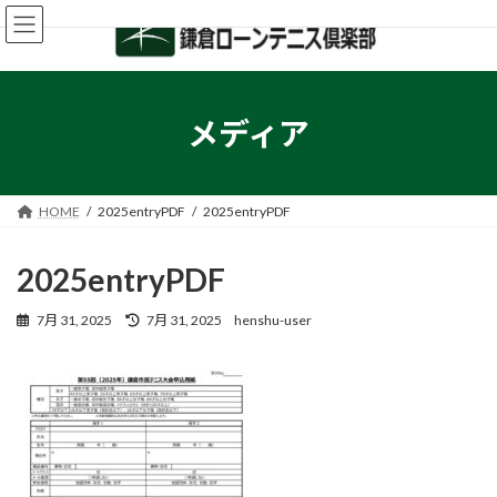
コ
ナ
ン
ビ
テ
ゲ
ン
ー
ツ
シ
へ
ョ
メディア
ス
ン
キ
に
ッ
移
プ
動
HOME
2025entryPDF
2025entryPDF
2025entryPDF
最
7月 31, 2025
7月 31, 2025
henshu-user
終
更
新
日
時
: