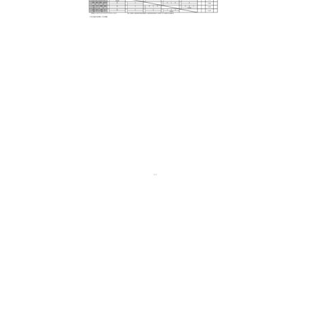
日
時
: