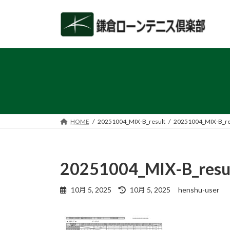
コ
ナ
ン
ビ
テ
ゲ
ン
ー
ツ
シ
へ
ョ
ス
ン
キ
に
ッ
移
プ
動
HOME
20251004_MIX-B_result
20251004_MIX-B_re
20251004_MIX-B_resu
最
10月 5, 2025
10月 5, 2025
henshu-user
終
更
新