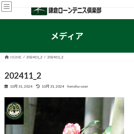
コ
ナ
ン
ビ
テ
ゲ
ン
ー
ツ
シ
へ
ョ
メディア
ス
ン
キ
に
ッ
移
プ
動
HOME
202411_2
202411_2
202411_2
最
10月 31, 2024
10月 31, 2024
henshu-user
終
更
新
日
時
: