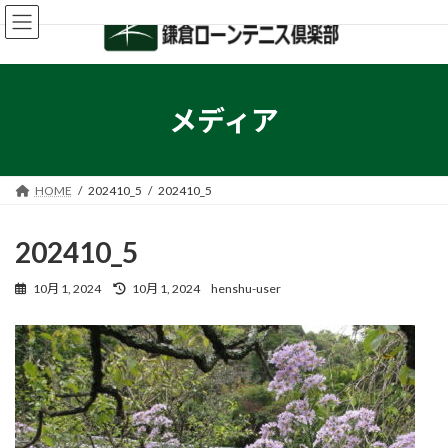
コ
ナ
ン
ビ
テ
ゲ
ン
ー
ツ
シ
へ
ョ
メディア
ス
ン
キ
に
ッ
移
プ
動
HOME
202410_5
202410_5
202410_5
最
10月 1, 2024
10月 1, 2024
henshu-user
終
更
新
日
時
: