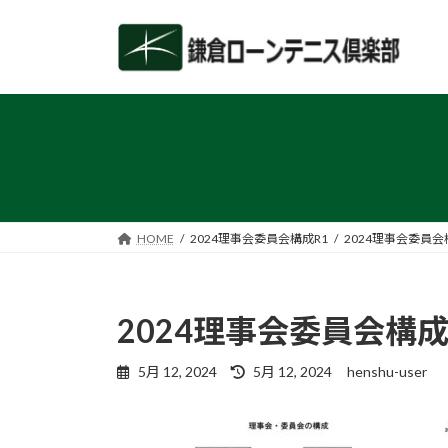
コ
ナ
ン
ビ
テ
ゲ
ン
ー
ツ
シ
へ
ョ
ス
ン
キ
に
ッ
移
プ
動
HOME
2024理事会委員会構成R1
2024理事会委員会
2024理事会委員会構成
最
5月 12, 2024
5月 12, 2024
henshu-user
終
更
新