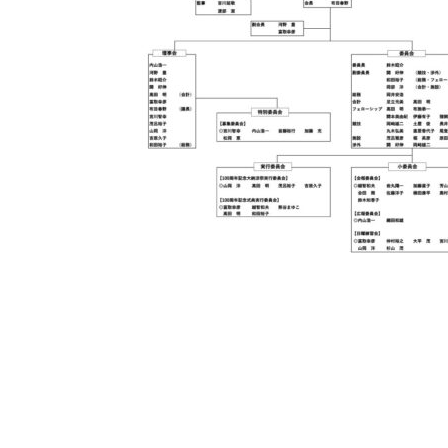
日
時
: