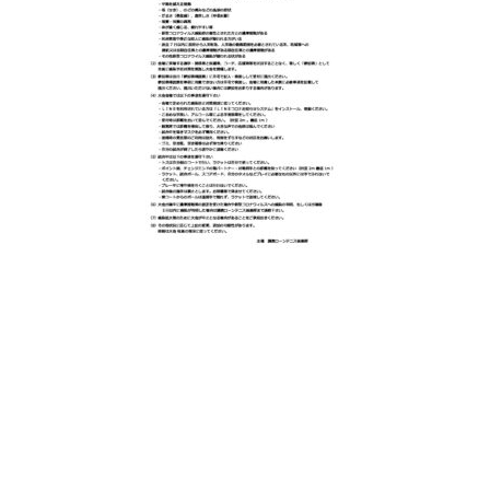
日
時
: