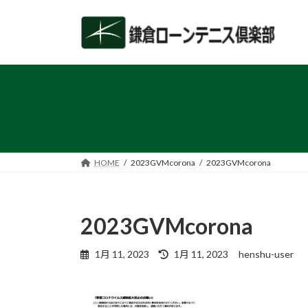
コ
ナ
ン
ビ
テ
ゲ
ン
ー
ツ
シ
へ
ョ
ス
ン
キ
に
ッ
移
プ
動
HOME
2023GVMcorona
2023GVMcorona
2023GVMcorona
最
1月 11, 2023
1月 11, 2023
henshu-user
終
更
新