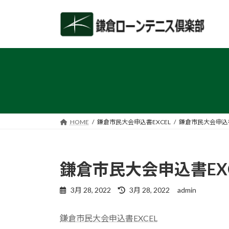
コ
ナ
ン
ビ
テ
ゲ
ン
ー
ツ
シ
へ
ョ
ス
ン
キ
に
ッ
移
プ
動
HOME
鎌倉市民大会申込書EXCEL
鎌倉市民大会申込書
鎌倉市民大会申込書EXC
最
3月 28, 2022
3月 28, 2022
admin
終
更
鎌倉市民大会申込書EXCEL
新