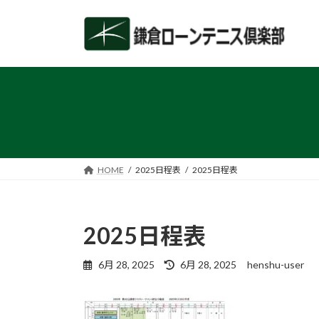
コ
ナ
ン
ビ
テ
ゲ
ン
ー
ツ
シ
へ
ョ
ス
ン
キ
に
ッ
移
プ
動
HOME
2025日程表
2025日程表
2025日程表
最
6月 28, 2025
6月 28, 2025
henshu-user
終
更
新