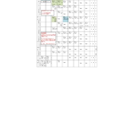
日
時
: