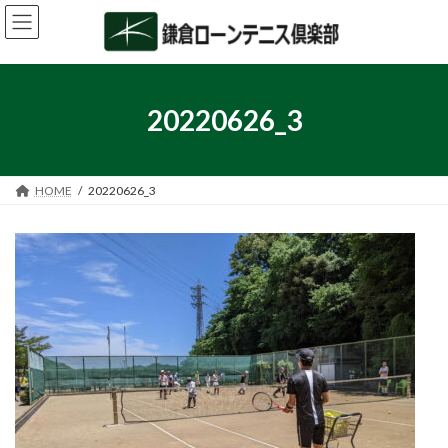
コ
ナ
ン
ビ
テ
ゲ
ン
ー
ツ
シ
へ
ョ
20220626_3
ス
ン
キ
に
ッ
移
プ
動
HOME
20220626_3